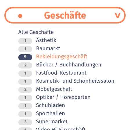
Geschäfte
Alle Geschäfte
Ästhetik
1
Baumarkt
1
Bekleidungsgeschäft
5
Bücher / Buchhandlungen
2
Fastfood-Restaurant
1
Kosmetik- und Schönheitssalon
1
Möbelgeschäft
2
Optiker / Hörexperten
1
Schuhladen
1
Sporthallen
1
Supermarket
3
Video Hi-Fi Geschäft