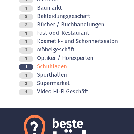
Baumarkt
1
Bekleidungsgeschäft
5
Bücher / Buchhandlungen
2
Fastfood-Restaurant
1
Kosmetik- und Schönheitssalon
1
Möbelgeschäft
2
Optiker / Hörexperten
1
Schuhladen
1
Sporthallen
1
Supermarket
3
Video Hi-Fi Geschäft
1