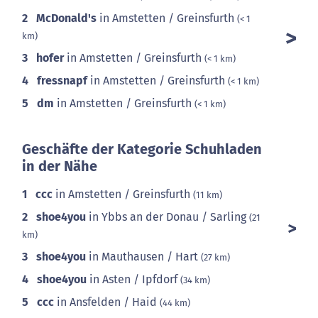
2
McDonald's
in Amstetten / Greinsfurth
(< 1
km)
3
hofer
in Amstetten / Greinsfurth
(< 1 km)
4
fressnapf
in Amstetten / Greinsfurth
(< 1 km)
5
dm
in Amstetten / Greinsfurth
(< 1 km)
Geschäfte der Kategorie Schuhladen
in der Nähe
1
ccc
in Amstetten / Greinsfurth
(11 km)
2
shoe4you
in Ybbs an der Donau / Sarling
(21
km)
3
shoe4you
in Mauthausen / Hart
(27 km)
4
shoe4you
in Asten / Ipfdorf
(34 km)
5
ccc
in Ansfelden / Haid
(44 km)