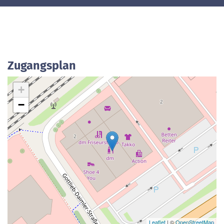
Zugangsplan
+
−
Leaflet
| ©
OpenStreetMap