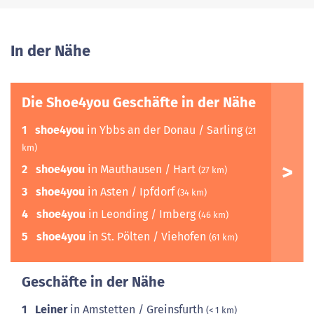
In der Nähe
Die Shoe4you Geschäfte in der Nähe
1
shoe4you
in Ybbs an der Donau / Sarling
(21
km)
2
shoe4you
in Mauthausen / Hart
(27 km)
3
shoe4you
in Asten / Ipfdorf
(34 km)
4
shoe4you
in Leonding / Imberg
(46 km)
5
shoe4you
in St. Pölten / Viehofen
(61 km)
Geschäfte in der Nähe
1
Leiner
in Amstetten / Greinsfurth
(< 1 km)