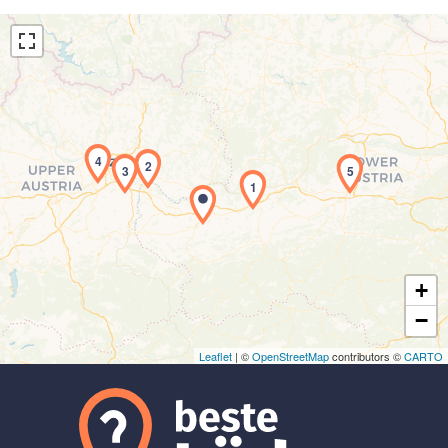
4
2
3
5
Laden der Karte...
1
+
−
Leaflet
| ©
OpenStreetMap
contributors ©
CARTO