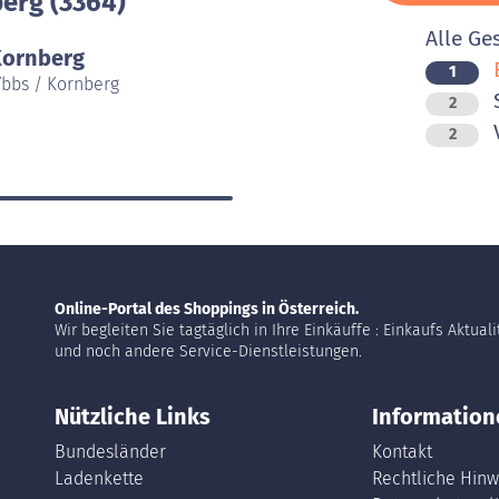
erg (3364)
Alle Ge
Kornberg
1
Ybbs / Kornberg
2
V
2
Online-Portal des Shoppings in Österreich.
Wir begleiten Sie tagtäglich in Ihre Einkäuffe : Einkaufs Aktual
und noch andere Service-Dienstleistungen.
Nützliche Links
Information
Bundesländer
Kontakt
Ladenkette
Rechtliche Hinw