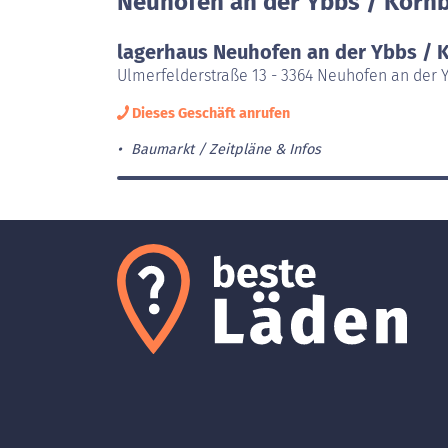
Neuhofen an der Ybbs / Kornb
lagerhaus Neuhofen an der Ybbs / 
Ulmerfelderstraße 13 - 3364 Neuhofen an der 
Dieses Geschäft anrufen
Baumarkt
Zeitpläne & Infos