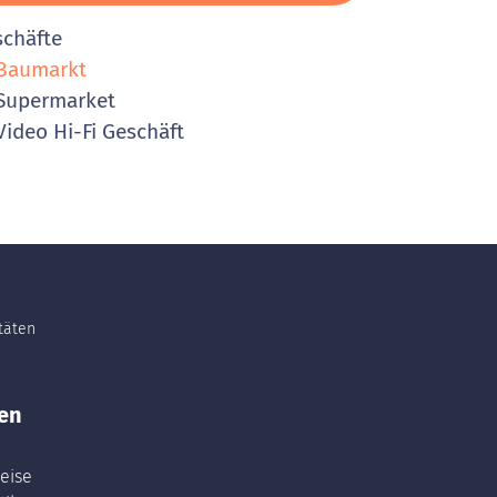
schäfte
Baumarkt
Supermarket
ideo Hi-Fi Geschäft
itäten
en
eise