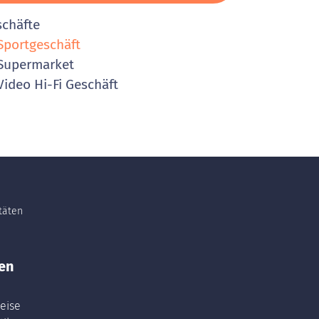
schäfte
portgeschäft
Supermarket
ideo Hi-Fi Geschäft
itäten
en
eise