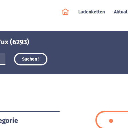
Ladenketten
Aktual
Tux (6293)
Suchen !
egorie