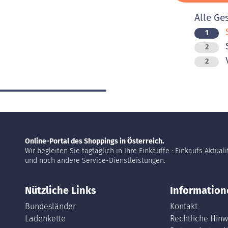
Alle Ge
S
1
2
V
2
Online-Portal des Shoppings in Österreich.
Wir begleiten Sie tagtäglich in Ihre Einkäuffe : Einkaufs Aktual
und noch andere Service-Dienstleistungen.
Nützliche Links
Information
Bundesländer
Kontakt
Ladenkette
Rechtliche Hinw