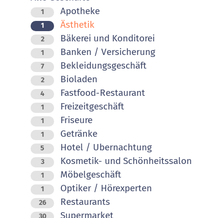
Apotheke
1
Ästhetik
1
Bäkerei und Konditorei
2
Banken / Versicherung
1
Bekleidungsgeschäft
7
Bioladen
2
Fastfood-Restaurant
4
Freizeitgeschäft
1
Friseure
1
Getränke
1
Hotel / Ubernachtung
5
Kosmetik- und Schönheitssalon
3
Möbelgeschäft
1
Optiker / Hörexperten
1
Restaurants
26
Supermarket
30