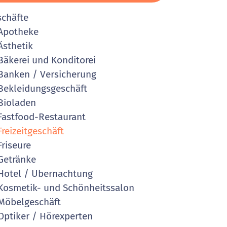
schäfte
Apotheke
sthetik
äkerei und Konditorei
anken / Versicherung
ekleidungsgeschäft
Bioladen
astfood-Restaurant
reizeitgeschäft
riseure
Getränke
otel / Ubernachtung
osmetik- und Schönheitssalon
öbelgeschäft
ptiker / Hörexperten