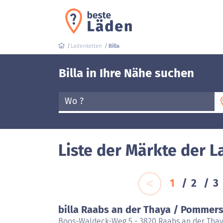
Ladenketten
Billa
Billa in Ihre Nähe suchen
Wo ?
Liste der Märkte der L
1
2
3
billa Raabs an der Thaya / Pommer
Boos-Waldeck-Weg 5 - 3820 Raabs an der Tha