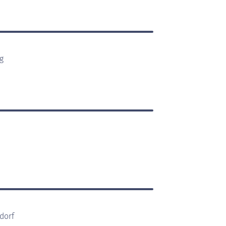
g
dorf