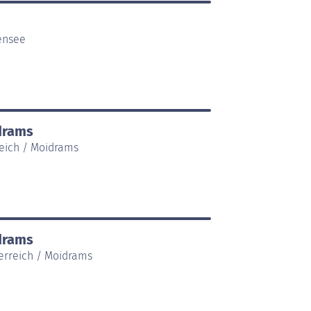
ensee
idrams
reich / Moidrams
idrams
terreich / Moidrams