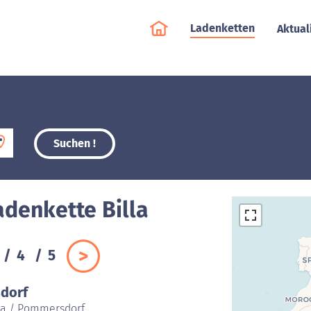
Ladenketten
Aktual
Suchen !
adenkette Billa
4
5
sdorf
ya / Pommersdorf