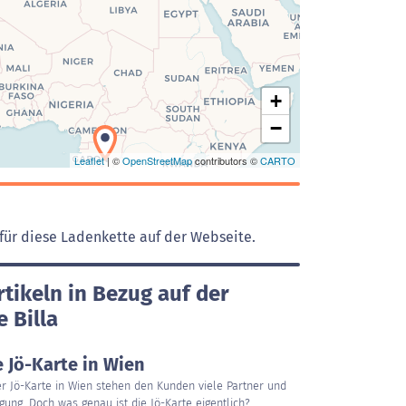
Laden der Karte...
+
−
Leaflet
| ©
OpenStreetMap
contributors ©
CARTO
für diese Ladenkette auf der Webseite.
tikeln in Bezug auf der
 Billa
 Jö-Karte in Wien
r Jö-Karte in Wien stehen den Kunden viele Partner und
gung. Doch was genau ist die Jö-Karte eigentlich?